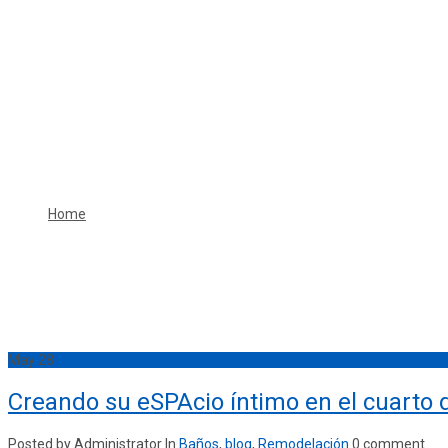
Etiqueta:
tres
Home
tres
May
28
Creando su eSPAcio íntimo en el cuarto 
Posted by Administrator
In
Baños
,
blog
,
Remodelación
0 comment